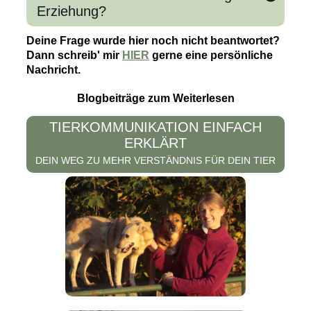
Tierart. Tierkommunikation ist auch mit
Erziehung?
Wildtieren möglich.
Training und Erziehung arbeiten mit Verhalten
Deine Frage wurde hier noch nicht beantwortet?
und Signalen. Tierkommunikation geht tiefer,
Dann schreib' mir
HIER
gerne eine persönliche
weil sie Gefühle, Wünsche und innere
Nachricht.
Botschaften des Tieres sichtbar macht.
Blogbeiträge zum Weiterlesen
TIERKOMMUNIKATION EINFACH
ERKLÄRT
DEIN WEG ZU MEHR VERSTÄNDNIS FÜR DEIN TIER