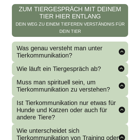
ZUM TIERGESPRÄCH MIT DEINEM
TIER HIER ENTLANG
DEIN WEG ZU EINEM TIEFEREN VERSTÄNDNIS FÜR
DEIN TIER
Was genau versteht man unter
Tierkommunikation?
Tierkommunikation bedeutet, auf telepathischem
Wie läuft ein Tiergespräch ab?
Weg mit Tieren in Kontakt zu treten. Die
Antworten und Botschaften der Tiere zeigen sich
Ein Tiergespräch beginnt mit einer ruhigen
Muss man spirituell sein, um
über Bilder, Gefühle, Gedanken oder
Kontaktaufnahme zum Tier, gefolgt von Fragen
Körperempfindungen.
Tierkommunikation zu verstehen?
an das Tier und dem Empfang seiner Antworten.
Diese Eindrücke werden anschließend an den
Nein, Tierkommunikation ist keine Frage von
Menschen weitergegeben.
Ist Tierkommunikation nur etwas für
Spiritualität. Jeder Mensch hat die Fähigkeit, sie
Hunde und Katzen oder auch für
zu lernen – es braucht nur Offenheit und Übung.
andere Tiere?
Tierkommunikation ist mit allen Tierarten
Wie unterscheidet sich
möglich, ob Hund, Katze, Pferd oder Kleintier.
Tierkommunikation von Training oder
Die Verbindung entsteht unabhängig von der