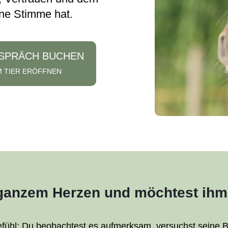
ene Stimme hat.
ESPRÄCH BUCHEN
M TIER ERÖFFNEN
n ganzem Herzen und möchtest ih
efühl: Du beobachtest es aufmerksam, versuchst seine B