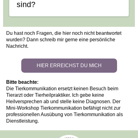
sind?
Ganz einfach: Wir nutzen ein Foto und
den Namen des Tieres. Die telepathische
Du hast noch Fragen, die hier noch nicht beantwortet
Verbindung braucht keine physische
wurden? Dann schreib mir gerne eine persönliche
Anwesenheit. Im Gegenteil: Oft ist es
Nachricht.
sogar hilfreicher, wenn das Tier nicht
direkt neben dir sitzt.
HIER ERREICHST DU MICH
Bitte beachte:
Die Tierkommunikation ersetzt keinen Besuch beim
Tierarzt oder Tierheilpraktiker. Ich gebe keine
Heilversprechen ab und stelle keine Diagnosen. Der
Mini-Workshop Tierkommunikation befähigt nicht zur
professionellen Ausübung von Tierkommunikation als
Dienstleistung.