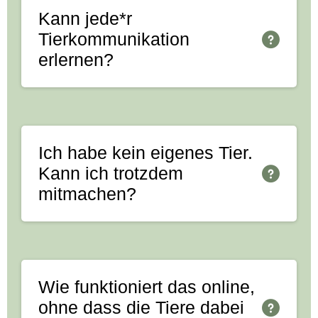
Kann jede*r
Tierkommunikation
erlernen?
Ja! Ich habe noch nie jemanden erlebt, bei
der/dem es nicht geklappt hat – nur
Menschen, die sich nicht getraut haben,
Ich habe kein eigenes Tier.
es zu versuchen.
Kann ich trotzdem
mitmachen?
Ja, auf jeden Fall. Gib mir Bescheid, ich
plane dann für dich ein anderes Tier für
die Gespräche ein.
Wie funktioniert das online,
ohne dass die Tiere dabei